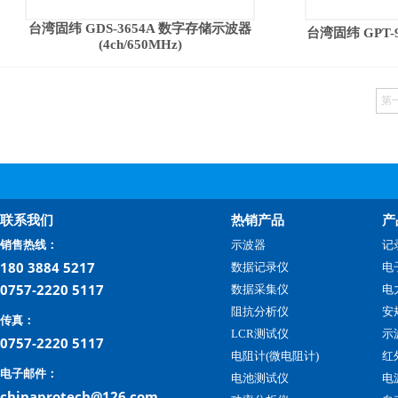
台湾固纬 GDS-3654A 数字存储示波器
台湾固纬 GPT
(4ch/650MHz)
第
联系我们
热销产品
产
销售热线：
示波器
记
180 3884 5217
数据记录仪
电
0757-2220 5117
数据采集仪
电
阻抗分析仪
安
传真：
LCR测试仪
示
0757-2220 5117
电阻计(微电阻计)
红
电子邮件：
电池测试仪
电
chinaprotech@126.com