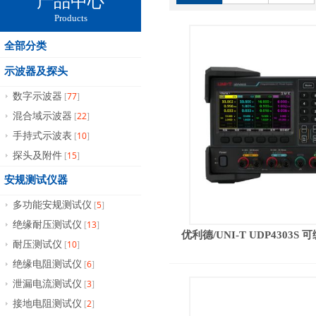
产品中心
Products
全部分类
示波器及探头
77
数字示波器
[
]
22
混合域示波器
[
]
10
手持式示波表
[
]
15
探头及附件
[
]
安规测试仪器
5
多功能安规测试仪
[
]
13
绝缘耐压测试仪
[
]
优利德/UNI-T UDP4303
10
耐压测试仪
[
]
6
绝缘电阻测试仪
[
]
3
泄漏电流测试仪
[
]
2
接地电阻测试仪
[
]