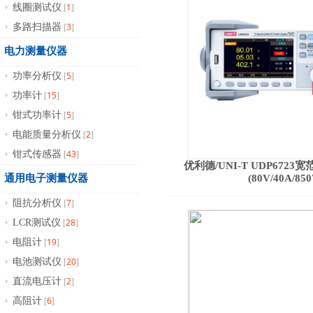
1
线圈测试仪
[
]
3
多路扫描器
[
]
电力测量仪器
5
功率分析仪
[
]
15
功率计
[
]
5
钳式功率计
[
]
2
电能质量分析仪
[
]
43
钳式传感器
[
]
优利德/UNI-T UDP672
通用电子测量仪器
(80V/40A/85
7
阻抗分析仪
[
]
28
LCR测试仪
[
]
19
电阻计
[
]
20
电池测试仪
[
]
2
直流电压计
[
]
6
高阻计
[
]