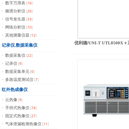
16
数字万用表
[
]
26
频谱分析仪
[
]
33
信号发生器
[
]
10
网络分析仪
[
]
12
其他测量仪器
[
]
优利德/UNI-T UTL850
记录仪,数据采集仪
22
数据采集仪
[
]
9
记录仪
[
]
0
数据采集单元
[
]
7
多路温度测试仪
[
]
红外热成像仪
9
云热像
[
]
74
手持式热像仪
[
]
27
固定式热像仪
[
]
11
气体泄漏检测热像仪
[
]