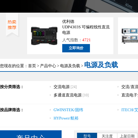
优利德
UDP4303S 可编程线性直流
电源
人气指数：
4721
立即询价
电源及负载
您现在的位置：
首页
>
产品中心
>
电源及负载
>
按分类筛选：
交流电源
交流/直
[24]
多通道直流电源
直流电子
[10]
按品牌筛选：
GWINSTEK/固纬
ITECH
HYPower/航裕
型号
关注度
上架日期