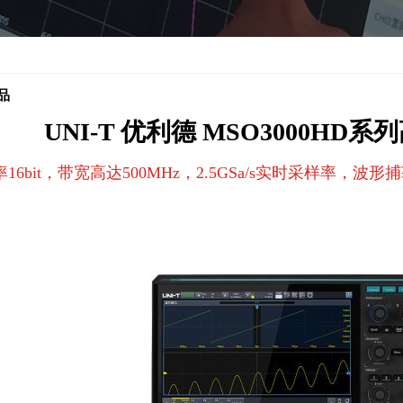
品
UNI-T 优利德 MSO3000H
6bit，带宽高达500MHz，2.5GSa/s实时采样率，波形捕获率达