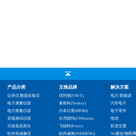
产品分类
主推品牌
解决方案
记录仪,数据采集仪
优利德(UNI-T)
电力/新能源
电子测量仪器
泰斯科(Testkey)
汽车电子
电力测量仪器
日本日置(HIOKI)
电子零件
安规测试仪器
台湾固纬(GWInstek)
电池
示波器及探头
飞础科(Fotric)
轨道交通
红外热成像仪
杭州威衡(WEIHENG)
5G通信/物联