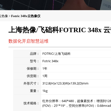
云热像
>
Fotric 348x云热像仪
上海热像/飞础科FOTRIC 348x 
数据化开启智慧运维
品牌：
FOTRIC/上海飞础科
型号：
Fotric 348x
保修期：
1年
供货期：
1周
外形尺寸：
312.8(H)x123.3(W)x139.2(D)mm
重量：
1kg
红外分辨率：640*480，超像素技术：增强到1280*
技术规格：
(FOV)：25°*19°，空间分辨率(IFOV)：0.68