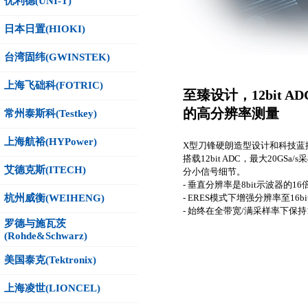
优利德(UNI-T)
日本日置(HIOKI)
台湾固纬(GWINSTEK)
上海飞础科(FOTRIC)
至臻设计，12bit
的高分辨率测量
常州泰斯科(Testkey)
上海航裕(HYPower)
X型刀锋硬朗造型设计和科技蓝
搭载12bit ADC，最大20G
艾德克斯(ITECH)
分小信号细节。
- 垂直分辨率是8bit示波器的16
杭州威衡(WEIHENG)
- ERES模式下增强分辨率至16bi
- 始终在全带宽/满采样率下保持
罗德与施瓦茨
(Rohde&Schwarz)
美国泰克(Tektronix)
上海凌世(LIONCEL)