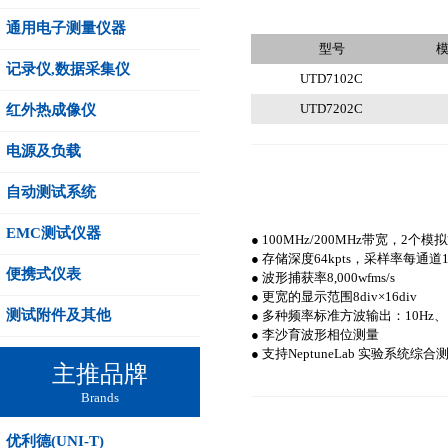
通用电子测量仪器
型号
记录仪,数据采集仪
UTD7102C
UTD7202C
红外热成像仪
电源及负载
自动测试系统
EMC测试仪器
● 100MHz/200MHz带宽，2个模
● 存储深度64kpts，采样率每通道
便携式仪表
● 波形捕获率8,000wfms/s
● 更宽的显示范围8div×16div
测试附件及其他
● 多种频率标准方波输出：10Hz、10
● 李沙育波形相位测量
● 支持NeptuneLab 实验系统综
主推品牌
Brands
优利德(UNI-T)