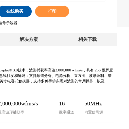
在线购买
打印
混合信号示波器
解决方案
相关下载
o® 3.0技术，波形捕获率高达2,000,000 wfms/s，具有 256 级辉度
串行总线触发和解码；支持频谱分析、电源分析、直方图、波形录制、增
1 英寸电容式触摸屏，支持多种手势实现对波形的常用操作，以及
2,000,000wfms/s
16
50MHz
最高波形捕获率
数字通道
内置信号源