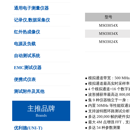
通用电子测量仪器
型号
记录仪,数据采集仪
MSO3054X
红外热成像仪
MSO3034X
MSO3024X
电源及负载
自动测试系统
EMC测试仪器
● 模拟通道带宽：500 MHz/3
便携式仪表
● 模拟通道最高实时采样率 5G
● 4 个模拟通道+16 个数字
测试附件及其他
● 波形捕获率最高达 800,000 
● 集 9 种仪器独立于
● 内置 50MHz 等性
主推品牌
● 支持波特图环路测试分
Brands
● 多达 200,000 帧
● 最大 4M 点增强 F
● 多达 54 种参数测量
优利德(UNI-T)