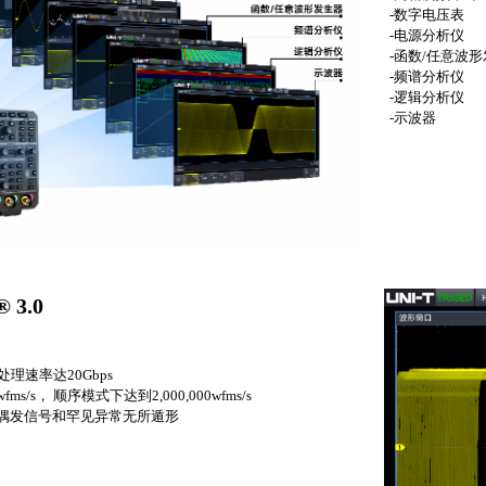
-数字电压表
-电源分析仪
-函数/任意波
-频谱分析仪
-逻辑分析仪
-示波器
® 3.0
理速率达20Gbps
ms/s， 顺序模式下达到2,000,000wfms/s
让偶发信号和罕见异常无所遁形