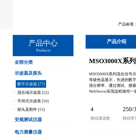
产品标签：U
产品介绍
产品中心
Products
MSO3000X
全部分类
示波器及探头
MSO3000X系列混合信号示波
等级色温显示，先进的数字
数字示波器 [77]
强分辨率、通过测试、搜索
WebServer实现远程操
混合域示波器 [22]
手持式示波表 [10]
4
250/
探头及附件 [15]
模拟通道数
模拟带
安规测试仪器
电力测量仪器