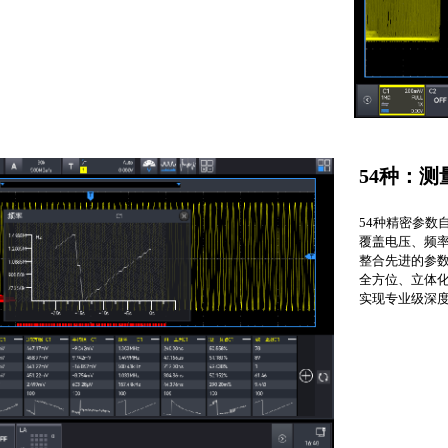
54种：
54种精密参数
覆盖电压、频
整合先进的参
全方位、立体
实现专业级深