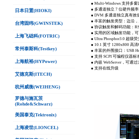
● Multi-Windows 支持
● 多通道独立 7 位硬件
日本日置(HIOKI)
● DVM 多通道独立真有效值
● 丰富的触发类型：边沿
台湾固纬(GWINSTEK)
● 协议触发和解码功能：RS232/
● 实用的区域触发功能，
上海飞础科(FOTRIC)
● Ultra Phosphor3.
● 10.1 英寸 1280
常州泰斯科(Testkey)
● 丰富的外围接口：USB Host
● 支持 SCPI 可编程仪器
上海航裕(HYPower)
● 内嵌 WebServe
● 支持在线升级
艾德克斯(ITECH)
杭州威衡(WEIHENG)
罗德与施瓦茨
(Rohde&Schwarz)
美国泰克(Tektronix)
上海凌世(LIONCEL)