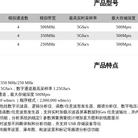
产品型号
模拟通道数
模拟带宽
最高实时采样率
最大存储深度
4
500MHz
5GSa/s
500Mpts
4
350MHz
5GSa/s
500Mpts
4
250MHz
5GSa/s
500Mpts
产品特点
50 MHz/250 MHz
Sa/s，数字通道最高采样率 1.25GSa/s
通道，最大存储深度 500Mpts
wfms/s（ 顺序模式：2,000,000 wfms/s）
一身：包括数字示波器、逻辑分析仪、函数/任意波形发生器、频谱分析仪、数字
能双通道函数/任意波形发生器，支持实时加载示波器屏幕数据到Gen 任意波输出，
析功能，分析系统的稳定 参数测量测量统计增加直方图和折线图显示
的硬件实时波形不间断录制和分析功能，并支持 USB 存储设备导出
FT，支持频率设置、瀑布图、检波设置和标记等频谱分析仪功能