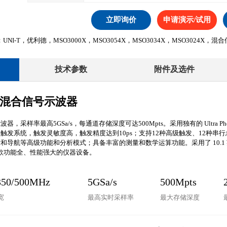
立即询价
申请演示/试用
NI-T，优利德，MSO3000X，MSO3054X，MSO3034X，MSO3024X，
技术参数
附件及选件
系列混合信号示波器
器，采样率最高5GSa/s，每通道存储深度可达500Mpts。采用独有的 Ultra Phosph
触发系统，触发灵敏度高，触发精度达到10ps；支持12种高级触发、12种
和导航等高级功能和分析模式；具备丰富的测量和数学运算功能。采用了 10.
控一款功能全、性能强大的仪器设备。
350/500MHz
5GSa/s
500Mpts
宽
最高实时采样率
最大存储深度